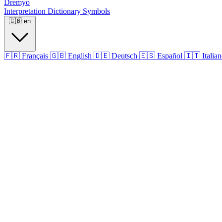
Dremyo
Interpretation
Dictionary
Symbols
🇬🇧
en
🇫🇷
Français
🇬🇧
English
🇩🇪
Deutsch
🇪🇸
Español
🇮🇹
Italia