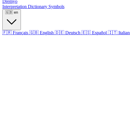
Dremyo
Interpretation
Dictionary
Symbols
🇬🇧
en
🇫🇷
Français
🇬🇧
English
🇩🇪
Deutsch
🇪🇸
Español
🇮🇹
Italia