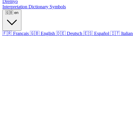
Dremyo
Interpretation
Dictionary
Symbols
🇬🇧
en
🇫🇷
Français
🇬🇧
English
🇩🇪
Deutsch
🇪🇸
Español
🇮🇹
Italia