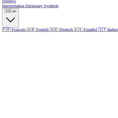
Dremyo
Interpretation
Dictionary
Symbols
🇬🇧
en
🇫🇷
Français
🇬🇧
English
🇩🇪
Deutsch
🇪🇸
Español
🇮🇹
Italia