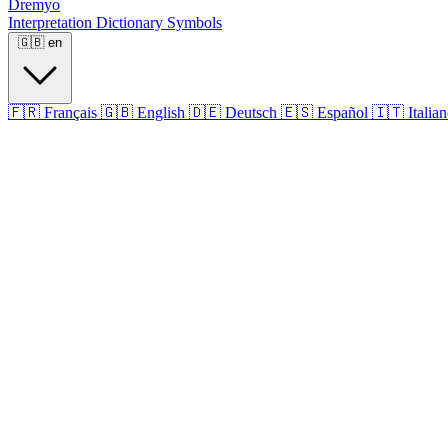
Dremyo
Interpretation
Dictionary
Symbols
🇬🇧
en
🇫🇷
Français
🇬🇧
English
🇩🇪
Deutsch
🇪🇸
Español
🇮🇹
Italia