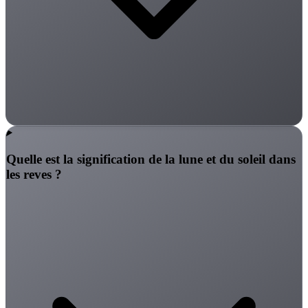
Quelle est la signification de la lune et du soleil dans
les reves ?