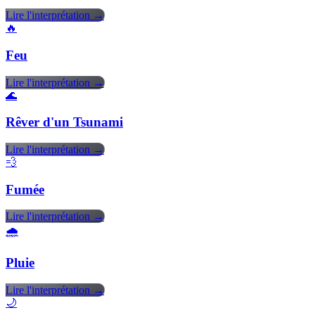
Lire l'interprétation →
🔥
Feu
Lire l'interprétation →
🌊
Rêver d'un Tsunami
Lire l'interprétation →
💨
Fumée
Lire l'interprétation →
🌧️
Pluie
Lire l'interprétation →
🌙