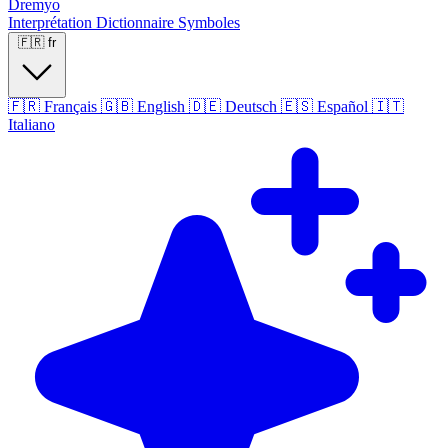
Dremyo
Interprétation
Dictionnaire
Symboles
🇫🇷
fr
🇫🇷
Français
🇬🇧
English
🇩🇪
Deutsch
🇪🇸
Español
🇮🇹
Italiano