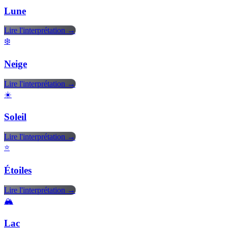
Lune
Lire l'interprétation →
❄️
Neige
Lire l'interprétation →
☀️
Soleil
Lire l'interprétation →
⭐
Étoiles
Lire l'interprétation →
🏔️
Lac