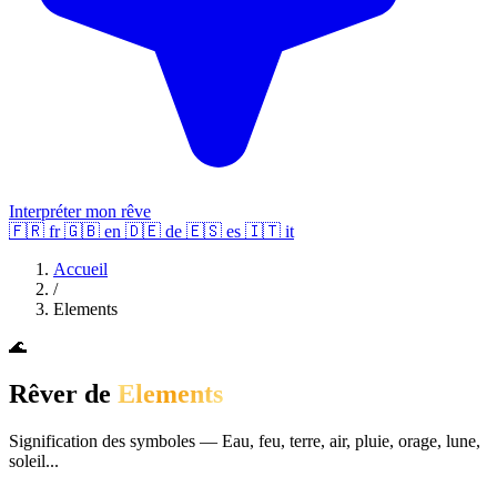
Interpréter mon rêve
🇫🇷
fr
🇬🇧
en
🇩🇪
de
🇪🇸
es
🇮🇹
it
Accueil
/
Elements
🌊
Rêver de
Elements
Signification des symboles — Eau, feu, terre, air, pluie, orage, lune,
soleil...