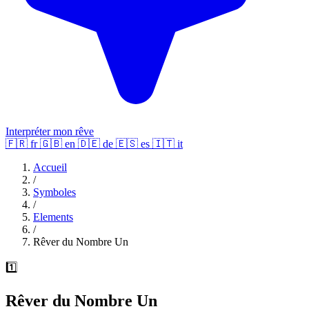
Interpréter mon rêve
🇫🇷
fr
🇬🇧
en
🇩🇪
de
🇪🇸
es
🇮🇹
it
Accueil
/
Symboles
/
Elements
/
Rêver du Nombre Un
1️⃣
Rêver du Nombre Un