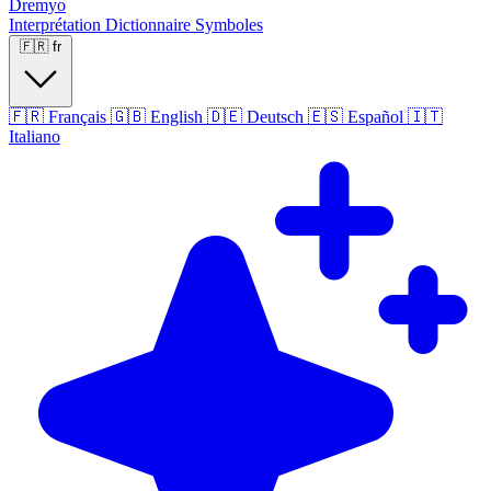
Dremyo
Interprétation
Dictionnaire
Symboles
🇫🇷
fr
🇫🇷
Français
🇬🇧
English
🇩🇪
Deutsch
🇪🇸
Español
🇮🇹
Italiano