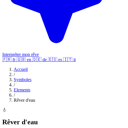
Interpréter mon rêve
🇫🇷
fr
🇬🇧
en
🇩🇪
de
🇪🇸
es
🇮🇹
it
Accueil
/
Symboles
/
Elements
/
Rêver d'eau
💧
Rêver d'eau