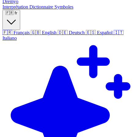
Dremyo
Interprétation
Dictionnaire
Symboles
🇫🇷
fr
🇫🇷
Français
🇬🇧
English
🇩🇪
Deutsch
🇪🇸
Español
🇮🇹
Italiano