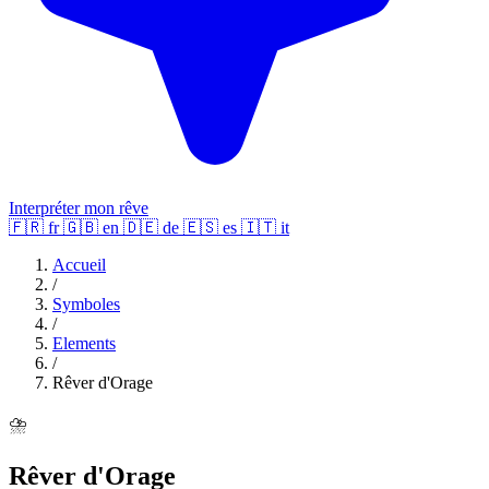
Interpréter mon rêve
🇫🇷
fr
🇬🇧
en
🇩🇪
de
🇪🇸
es
🇮🇹
it
Accueil
/
Symboles
/
Elements
/
Rêver d'Orage
⛈️
Rêver d'Orage