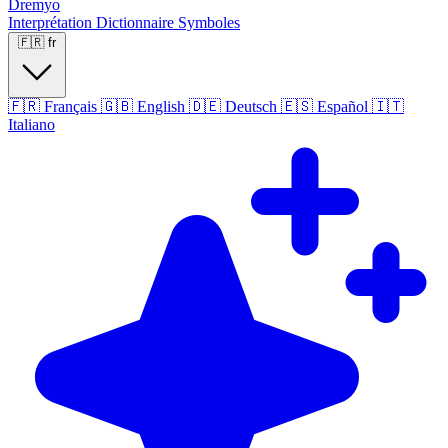
Dremyo
Interprétation
Dictionnaire
Symboles
🇫🇷
fr
🇫🇷
Français
🇬🇧
English
🇩🇪
Deutsch
🇪🇸
Español
🇮🇹
Italiano