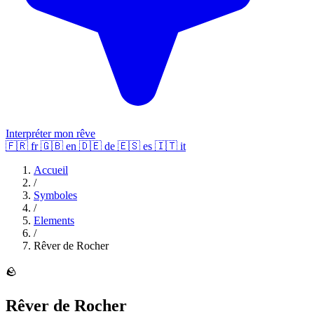
Interpréter mon rêve
🇫🇷
fr
🇬🇧
en
🇩🇪
de
🇪🇸
es
🇮🇹
it
Accueil
/
Symboles
/
Elements
/
Rêver de Rocher
🪨
Rêver de Rocher