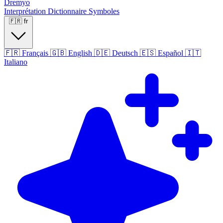
Dremyo
Interprétation
Dictionnaire
Symboles
🇫🇷
fr
🇫🇷
Français
🇬🇧
English
🇩🇪
Deutsch
🇪🇸
Español
🇮🇹
Italiano