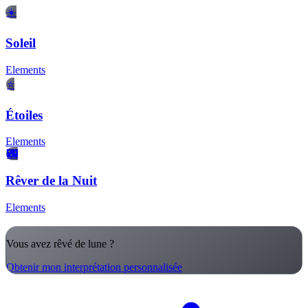
☀️
Soleil
Elements
⭐
Étoiles
Elements
🌃
Rêver de la Nuit
Elements
Vous avez rêvé de lune ?
Obtenir mon interprétation personnalisée