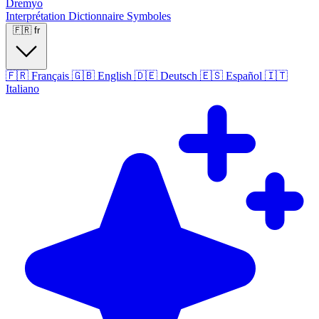
Dremyo
Interprétation
Dictionnaire
Symboles
🇫🇷
fr
🇫🇷
Français
🇬🇧
English
🇩🇪
Deutsch
🇪🇸
Español
🇮🇹
Italiano