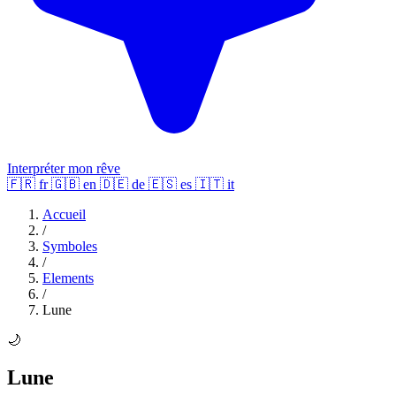
Interpréter mon rêve
🇫🇷
fr
🇬🇧
en
🇩🇪
de
🇪🇸
es
🇮🇹
it
Accueil
/
Symboles
/
Elements
/
Lune
🌙
Lune