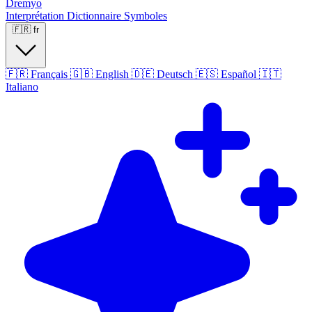
Dremyo
Interprétation
Dictionnaire
Symboles
🇫🇷
fr
🇫🇷
Français
🇬🇧
English
🇩🇪
Deutsch
🇪🇸
Español
🇮🇹
Italiano