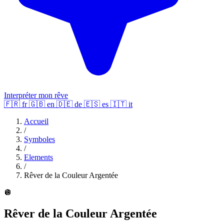
Interpréter mon rêve
🇫🇷
fr
🇬🇧
en
🇩🇪
de
🇪🇸
es
🇮🇹
it
Accueil
/
Symboles
/
Elements
/
Rêver de la Couleur Argentée
🪩
Rêver de la Couleur Argentée