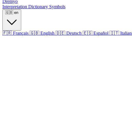
Dremyo
Interpretation
Dictionary
Symbols
🇬🇧
en
🇫🇷
Français
🇬🇧
English
🇩🇪
Deutsch
🇪🇸
Español
🇮🇹
Italia