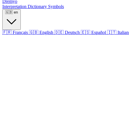
Dremyo
Interpretation
Dictionary
Symbols
🇬🇧
en
🇫🇷
Français
🇬🇧
English
🇩🇪
Deutsch
🇪🇸
Español
🇮🇹
Italia