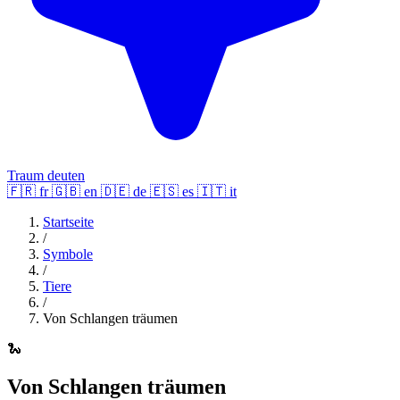
Traum deuten
🇫🇷
fr
🇬🇧
en
🇩🇪
de
🇪🇸
es
🇮🇹
it
Startseite
/
Symbole
/
Tiere
/
Von Schlangen träumen
🐍
Von Schlangen träumen