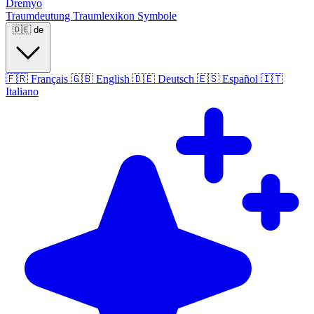
Dremyo
Traumdeutung
Traumlexikon
Symbole
🇩🇪
de
🇫🇷
Français
🇬🇧
English
🇩🇪
Deutsch
🇪🇸
Español
🇮🇹
Italiano