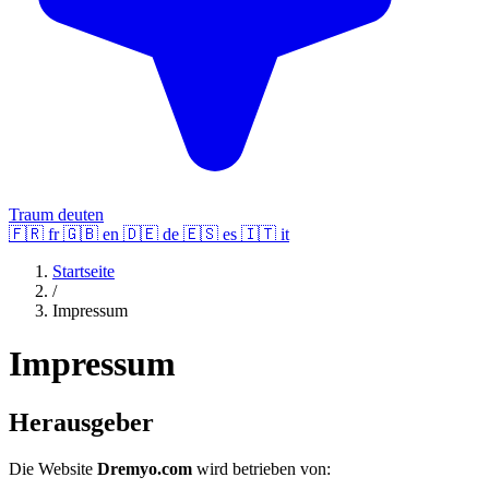
Traum deuten
🇫🇷
fr
🇬🇧
en
🇩🇪
de
🇪🇸
es
🇮🇹
it
Startseite
/
Impressum
Impressum
Herausgeber
Die Website
Dremyo.com
wird betrieben von: