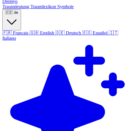
Dremyo
Traumdeutung
Traumlexikon
Symbole
🇩🇪
de
🇫🇷
Français
🇬🇧
English
🇩🇪
Deutsch
🇪🇸
Español
🇮🇹
Italiano