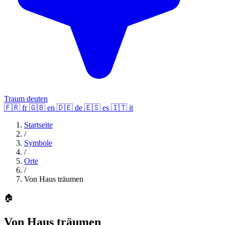
Traum deuten
🇫🇷
fr
🇬🇧
en
🇩🇪
de
🇪🇸
es
🇮🇹
it
Startseite
/
Symbole
/
Orte
/
Von Haus träumen
🏠
Von Haus träumen