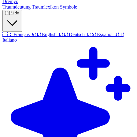
Dremyo
Traumdeutung
Traumlexikon
Symbole
🇩🇪
de
🇫🇷
Français
🇬🇧
English
🇩🇪
Deutsch
🇪🇸
Español
🇮🇹
Italiano