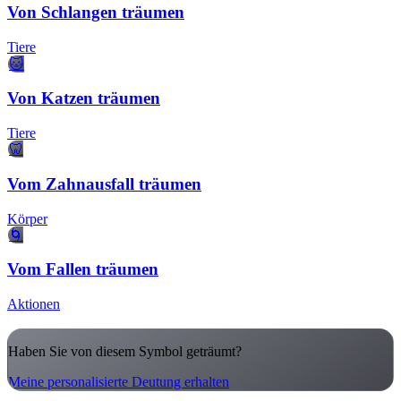
Von Schlangen träumen
Tiere
🐱
Von Katzen träumen
Tiere
🦷
Vom Zahnausfall träumen
Körper
🌀
Vom Fallen träumen
Aktionen
Haben Sie von diesem Symbol geträumt?
Meine personalisierte Deutung erhalten