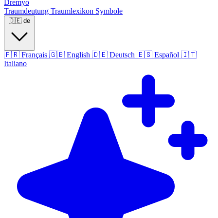
Dremyo
Traumdeutung
Traumlexikon
Symbole
🇩🇪
de
🇫🇷
Français
🇬🇧
English
🇩🇪
Deutsch
🇪🇸
Español
🇮🇹
Italiano