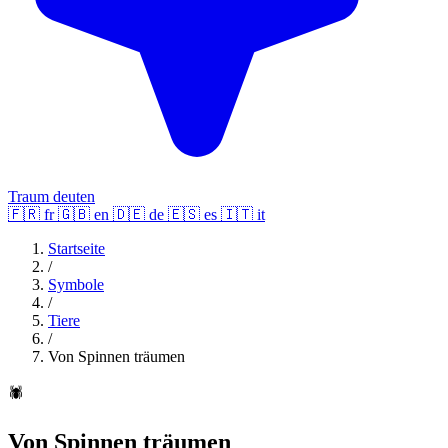
Traum deuten
🇫🇷
fr
🇬🇧
en
🇩🇪
de
🇪🇸
es
🇮🇹
it
Startseite
/
Symbole
/
Tiere
/
Von Spinnen träumen
🕷️
Von Spinnen träumen