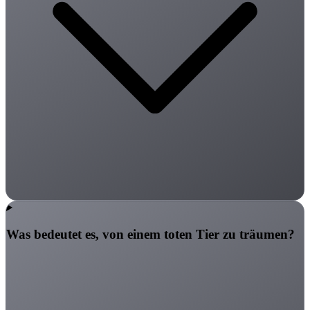
Was bedeutet es, von einem toten Tier zu träumen?