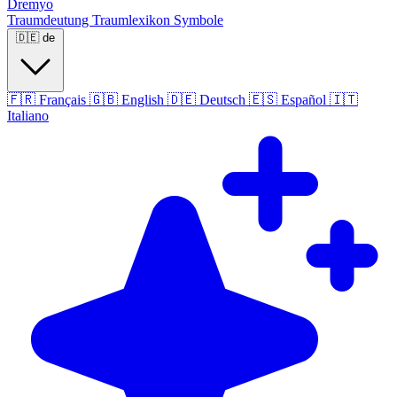
Dremyo
Traumdeutung
Traumlexikon
Symbole
🇩🇪
de
🇫🇷
Français
🇬🇧
English
🇩🇪
Deutsch
🇪🇸
Español
🇮🇹
Italiano