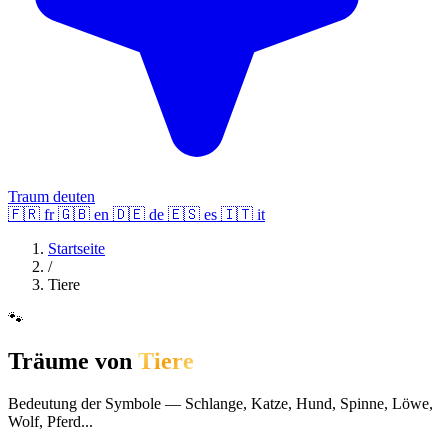
Traum deuten
🇫🇷
fr
🇬🇧
en
🇩🇪
de
🇪🇸
es
🇮🇹
it
Startseite
/
Tiere
🐾
Träume von
Tiere
Bedeutung der Symbole — Schlange, Katze, Hund, Spinne, Löwe,
Wolf, Pferd...