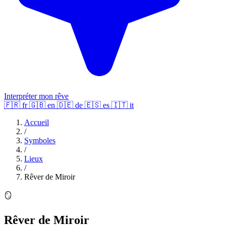
Interpréter mon rêve
🇫🇷
fr
🇬🇧
en
🇩🇪
de
🇪🇸
es
🇮🇹
it
Accueil
/
Symboles
/
Lieux
/
Rêver de Miroir
🪞
Rêver de Miroir