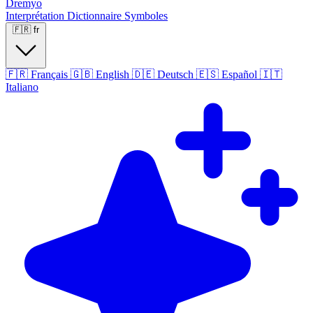
Dremyo
Interprétation
Dictionnaire
Symboles
🇫🇷
fr
🇫🇷
Français
🇬🇧
English
🇩🇪
Deutsch
🇪🇸
Español
🇮🇹
Italiano