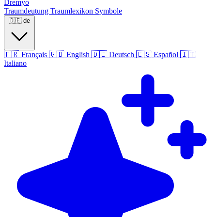
Dremyo
Traumdeutung
Traumlexikon
Symbole
🇩🇪
de
🇫🇷
Français
🇬🇧
English
🇩🇪
Deutsch
🇪🇸
Español
🇮🇹
Italiano