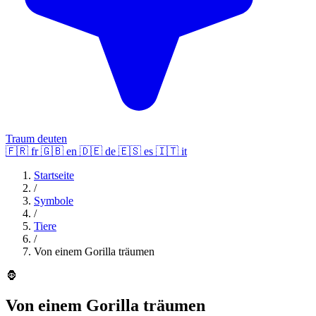
Traum deuten
🇫🇷
fr
🇬🇧
en
🇩🇪
de
🇪🇸
es
🇮🇹
it
Startseite
/
Symbole
/
Tiere
/
Von einem Gorilla träumen
🦍
Von einem Gorilla träumen