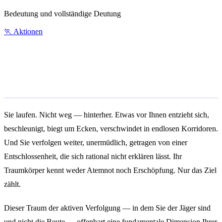
Bedeutung und vollständige Deutung
🏃
Aktionen
Was bedeutet es, von einer
Verfolgung zu träumen?
Sie laufen. Nicht weg — hinterher. Etwas vor Ihnen entzieht sich,
beschleunigt, biegt um Ecken, verschwindet in endlosen Korridoren.
Und Sie verfolgen weiter, unermüdlich, getragen von einer
Entschlossenheit, die sich rational nicht erklären lässt. Ihr
Traumkörper kennt weder Atemnot noch Erschöpfung. Nur das Ziel
zählt.
Dieser Traum der aktiven Verfolgung — in dem Sie der Jäger sind
und nicht die Beute — offenbart eine fundamentale Dimension Ihrer