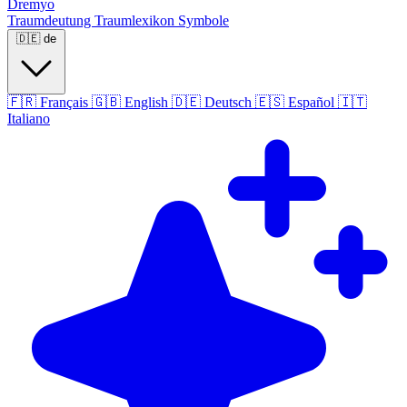
Dremyo
Traumdeutung
Traumlexikon
Symbole
🇩🇪
de
🇫🇷
Français
🇬🇧
English
🇩🇪
Deutsch
🇪🇸
Español
🇮🇹
Italiano