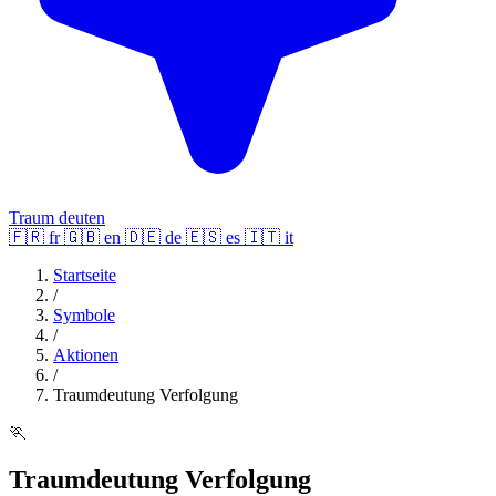
Traum deuten
🇫🇷
fr
🇬🇧
en
🇩🇪
de
🇪🇸
es
🇮🇹
it
Startseite
/
Symbole
/
Aktionen
/
Traumdeutung Verfolgung
🏃
Traumdeutung Verfolgung