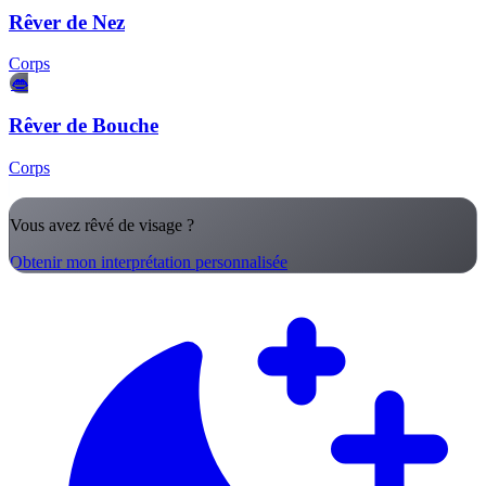
Rêver de Nez
Corps
👄
Rêver de Bouche
Corps
Vous avez rêvé de visage ?
Obtenir mon interprétation personnalisée