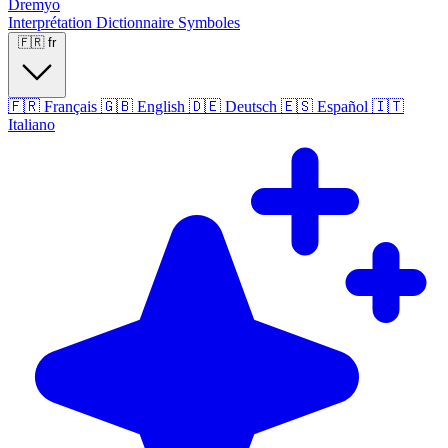
Dremyo
Interprétation
Dictionnaire
Symboles
🇫🇷
fr
🇫🇷
Français
🇬🇧
English
🇩🇪
Deutsch
🇪🇸
Español
🇮🇹
Italiano