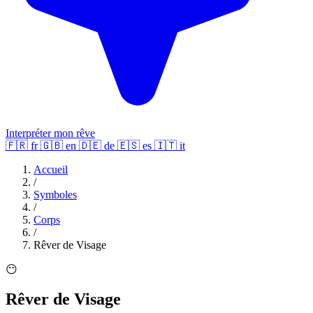
Interpréter mon rêve
🇫🇷
fr
🇬🇧
en
🇩🇪
de
🇪🇸
es
🇮🇹
it
Accueil
/
Symboles
/
Corps
/
Rêver de Visage
😶
Rêver de Visage