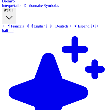
Dremyo
Interprétation
Dictionnaire
Symboles
🇫🇷
fr
🇫🇷
Français
🇬🇧
English
🇩🇪
Deutsch
🇪🇸
Español
🇮🇹
Italiano