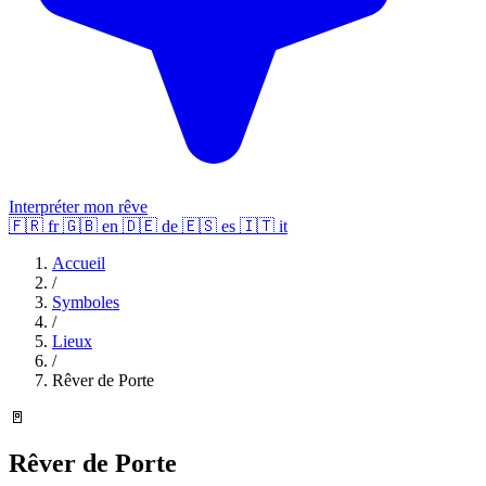
Interpréter mon rêve
🇫🇷
fr
🇬🇧
en
🇩🇪
de
🇪🇸
es
🇮🇹
it
Accueil
/
Symboles
/
Lieux
/
Rêver de Porte
🚪
Rêver de Porte