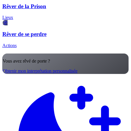
Rêver de la Prison
Lieux
🧭
Rêver de se perdre
Actions
Vous avez rêvé de porte ?
Obtenir mon interprétation personnalisée