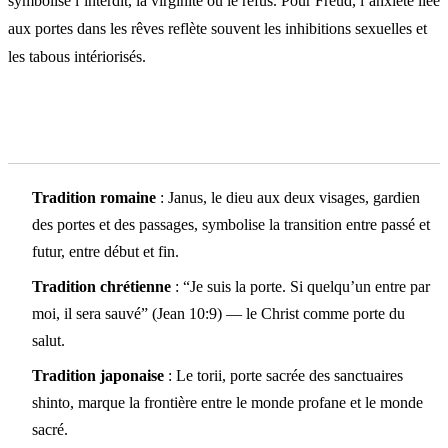
symbolise l’interdit, la virginité ou le refus. Pour Freud, l’anxiété liée
aux portes dans les rêves reflète souvent les inhibitions sexuelles et
les tabous intériorisés.
Symbolisme culturel
Tradition romaine
: Janus, le dieu aux deux visages, gardien
des portes et des passages, symbolise la transition entre passé et
futur, entre début et fin.
Tradition chrétienne
: “Je suis la porte. Si quelqu’un entre par
moi, il sera sauvé” (Jean 10:9) — le Christ comme porte du
salut.
Tradition japonaise
: Le torii, porte sacrée des sanctuaires
shinto, marque la frontière entre le monde profane et le monde
sacré.