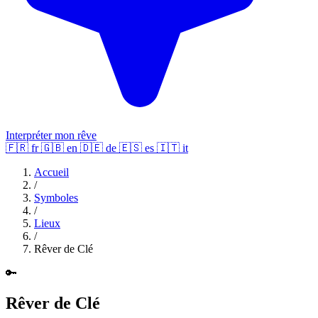
Interpréter mon rêve
🇫🇷
fr
🇬🇧
en
🇩🇪
de
🇪🇸
es
🇮🇹
it
Accueil
/
Symboles
/
Lieux
/
Rêver de Clé
🔑
Rêver de Clé