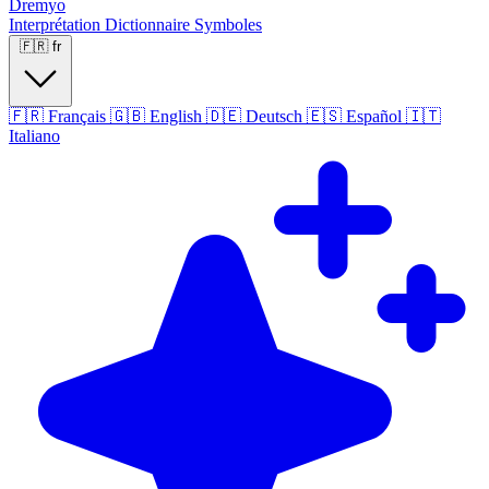
Dremyo
Interprétation
Dictionnaire
Symboles
🇫🇷
fr
🇫🇷
Français
🇬🇧
English
🇩🇪
Deutsch
🇪🇸
Español
🇮🇹
Italiano