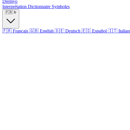
Dremyo
Interprétation
Dictionnaire
Symboles
🇫🇷
fr
🇫🇷
Français
🇬🇧
English
🇩🇪
Deutsch
🇪🇸
Español
🇮🇹
Italia