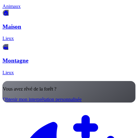
Animaux
🏠
Maison
Lieux
⛰️
Montagne
Lieux
Vous avez rêvé de la forêt ?
Obtenir mon interprétation personnalisée