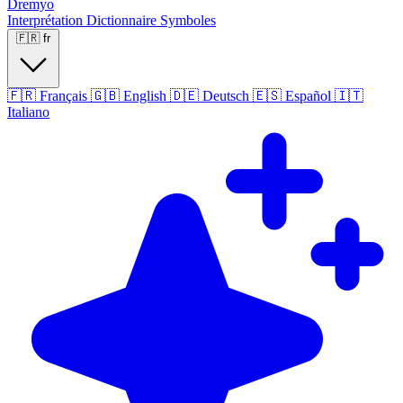
Dremyo
Interprétation
Dictionnaire
Symboles
🇫🇷
fr
🇫🇷
Français
🇬🇧
English
🇩🇪
Deutsch
🇪🇸
Español
🇮🇹
Italiano