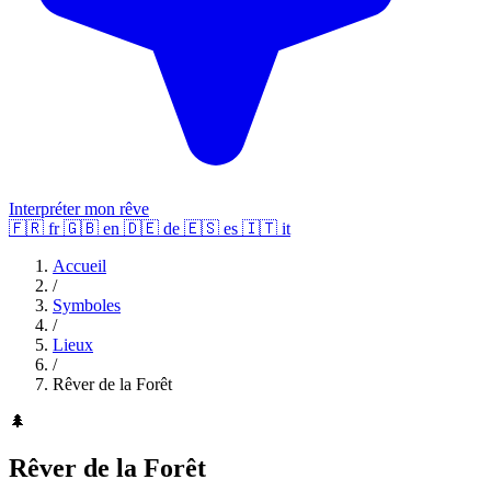
Interpréter mon rêve
🇫🇷
fr
🇬🇧
en
🇩🇪
de
🇪🇸
es
🇮🇹
it
Accueil
/
Symboles
/
Lieux
/
Rêver de la Forêt
🌲
Rêver de la Forêt