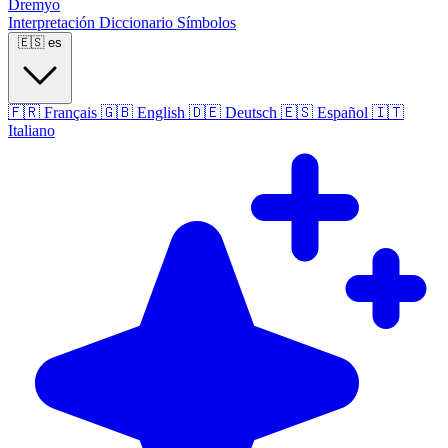
Dremyo
Interpretación
Diccionario
Símbolos
🇪🇸
es
🇫🇷
Français
🇬🇧
English
🇩🇪
Deutsch
🇪🇸
Español
🇮🇹
Italiano