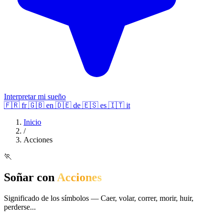
Interpretar mi sueño
🇫🇷
fr
🇬🇧
en
🇩🇪
de
🇪🇸
es
🇮🇹
it
Inicio
/
Acciones
🏃
Soñar con
Acciones
Significado de los símbolos — Caer, volar, correr, morir, huir,
perderse...