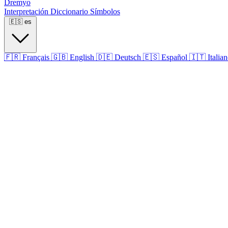
Dremyo
Interpretación
Diccionario
Símbolos
🇪🇸
es
🇫🇷
Français
🇬🇧
English
🇩🇪
Deutsch
🇪🇸
Español
🇮🇹
Italia