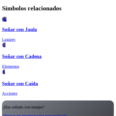
Símbolos relacionados
🦜
Soñar con Jaula
Lugares
⛓️
Soñar con Cadena
Elementos
⬇️
Soñar con Caída
Acciones
¿Has soñado con trampa?
Obtener mi interpretación personalizada