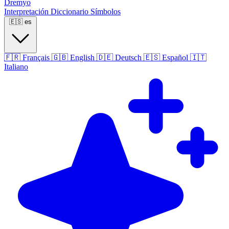
Dremyo
Interpretación
Diccionario
Símbolos
🇪🇸
es
🇫🇷
Français
🇬🇧
English
🇩🇪
Deutsch
🇪🇸
Español
🇮🇹
Italiano