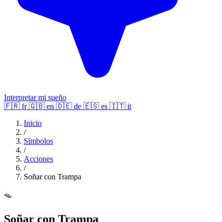
Interpretar mi sueño
🇫🇷
fr
🇬🇧
en
🇩🇪
de
🇪🇸
es
🇮🇹
it
Inicio
/
Símbolos
/
Acciones
/
Soñar con Trampa
🪤
Soñar con Trampa