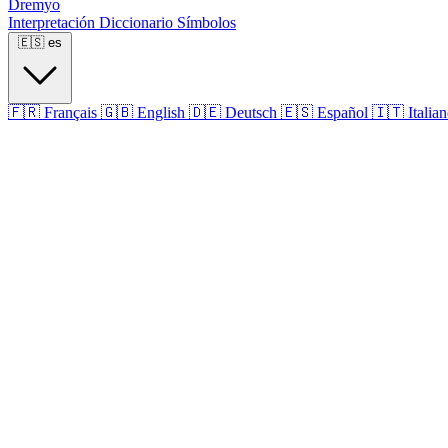
Dremyo
Interpretación
Diccionario
Símbolos
🇪🇸
es
🇫🇷
Français
🇬🇧
English
🇩🇪
Deutsch
🇪🇸
Español
🇮🇹
Italia