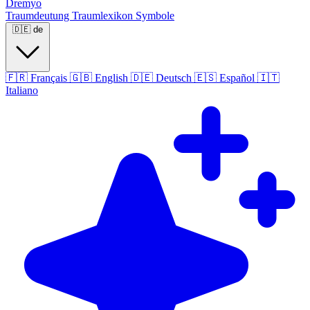
Dremyo
Traumdeutung
Traumlexikon
Symbole
🇩🇪
de
🇫🇷
Français
🇬🇧
English
🇩🇪
Deutsch
🇪🇸
Español
🇮🇹
Italiano