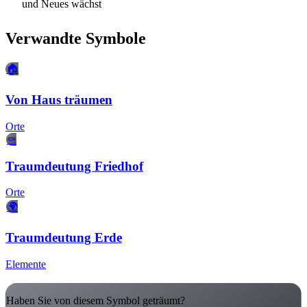
und Neues wächst
Verwandte Symbole
🏠
Von Haus träumen
Orte
⚰️
Traumdeutung Friedhof
Orte
🌍
Traumdeutung Erde
Elemente
Haben Sie von diesem Symbol geträumt?