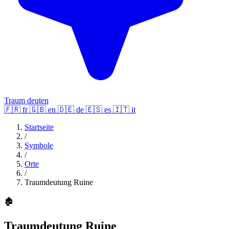
Traum deuten
🇫🇷
fr
🇬🇧
en
🇩🇪
de
🇪🇸
es
🇮🇹
it
Startseite
/
Symbole
/
Orte
/
Traumdeutung Ruine
🏚️
Traumdeutung Ruine