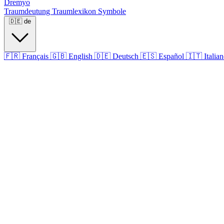
Dremyo
Traumdeutung
Traumlexikon
Symbole
🇩🇪
de
🇫🇷
Français
🇬🇧
English
🇩🇪
Deutsch
🇪🇸
Español
🇮🇹
Italia