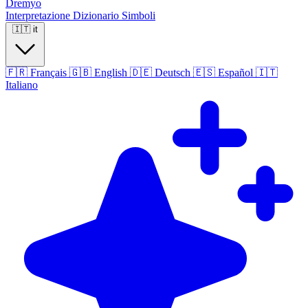
Dremyo
Interpretazione
Dizionario
Simboli
🇮🇹
it
🇫🇷
Français
🇬🇧
English
🇩🇪
Deutsch
🇪🇸
Español
🇮🇹
Italiano