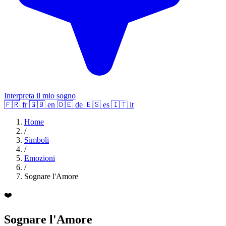
Interpreta il mio sogno
🇫🇷
fr
🇬🇧
en
🇩🇪
de
🇪🇸
es
🇮🇹
it
Home
/
Simboli
/
Emozioni
/
Sognare l'Amore
❤️
Sognare l'Amore