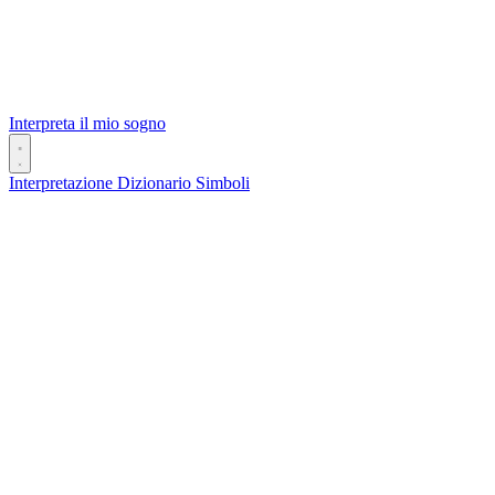
Interpreta il mio sogno
Interpretazione
Dizionario
Simboli