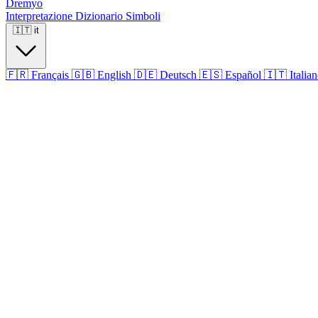
Dremyo
Interpretazione
Dizionario
Simboli
🇮🇹
it
🇫🇷
Français
🇬🇧
English
🇩🇪
Deutsch
🇪🇸
Español
🇮🇹
Italia