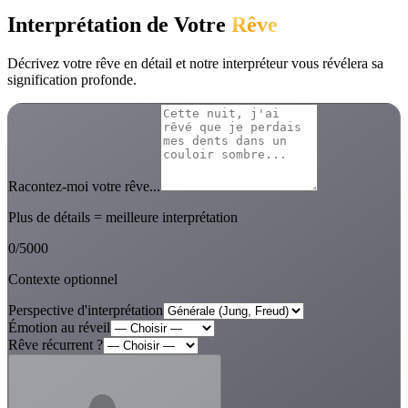
Interprétation de Votre
Rêve
Décrivez votre rêve en détail et notre interpréteur vous révélera sa
signification profonde.
Racontez-moi votre rêve...
Plus de détails = meilleure interprétation
0
/
5000
Contexte optionnel
Perspective d'interprétation
Émotion au réveil
Rêve récurrent ?