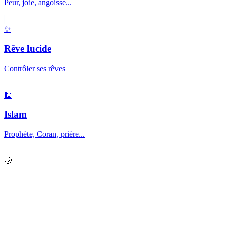
Peur, joie, angoisse...
✨
Rêve lucide
Contrôler ses rêves
🕌
Islam
Prophète, Coran, prière...
🌙
Prêt à explorer vos
rêves
?
Chaque nuit, votre subconscient vous envoie des messages.
Apprenez à les décrypter.