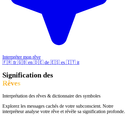
Interpréter mon rêve
🇫🇷
fr
🇬🇧
en
🇩🇪
de
🇪🇸
es
🇮🇹
it
Signification des
Rêves
Interprétation des rêves & dictionnaire des symboles
Explorez les messages cachés de votre subconscient. Notre
interpréteur analyse votre rêve et révèle sa signification profonde.