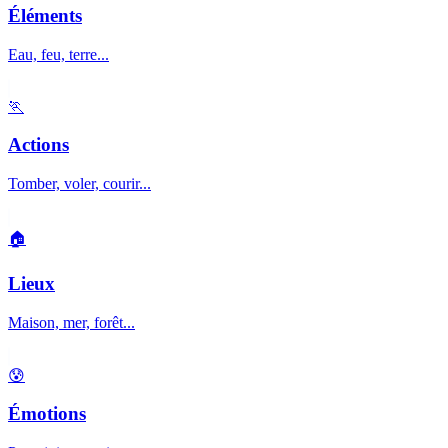
Éléments
Eau, feu, terre...
🏃
Actions
Tomber, voler, courir...
🏠
Lieux
Maison, mer, forêt...
😰
Émotions