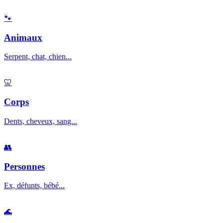
🐾
Animaux
Serpent, chat, chien...
🦷
Corps
Dents, cheveux, sang...
👥
Personnes
Ex, défunts, bébé...
🌊