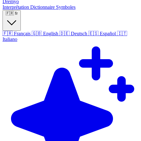
Dremyo
Interprétation
Dictionnaire
Symboles
🇫🇷
fr
🇫🇷
Français
🇬🇧
English
🇩🇪
Deutsch
🇪🇸
Español
🇮🇹
Italiano