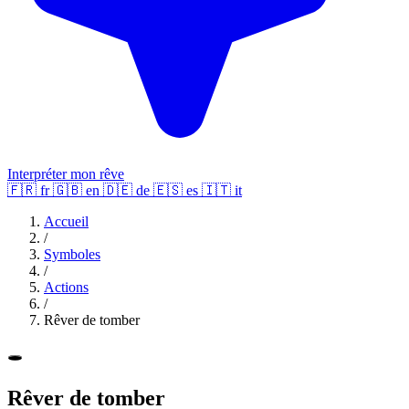
Interpréter mon rêve
🇫🇷
fr
🇬🇧
en
🇩🇪
de
🇪🇸
es
🇮🇹
it
Accueil
/
Symboles
/
Actions
/
Rêver de tomber
🕳️
Rêver de tomber