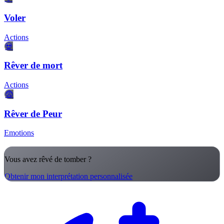
Voler
Actions
💀
Rêver de mort
Actions
😨
Rêver de Peur
Emotions
Vous avez rêvé de tomber ?
Obtenir mon interprétation personnalisée