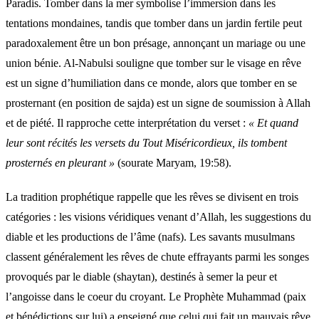
Paradis. Tomber dans la mer symbolise l’immersion dans les
tentations mondaines, tandis que tomber dans un jardin fertile peut
paradoxalement être un bon présage, annonçant un mariage ou une
union bénie. Al-Nabulsi souligne que tomber sur le visage en rêve
est un signe d’humiliation dans ce monde, alors que tomber en se
prosternant (en position de sajda) est un signe de soumission à Allah
et de piété. Il rapproche cette interprétation du verset :
« Et quand
leur sont récités les versets du Tout Miséricordieux, ils tombent
prosternés en pleurant »
(sourate Maryam, 19:58).
La tradition prophétique rappelle que les rêves se divisent en trois
catégories : les visions véridiques venant d’Allah, les suggestions du
diable et les productions de l’âme (nafs). Les savants musulmans
classent généralement les rêves de chute effrayants parmi les songes
provoqués par le diable (shaytan), destinés à semer la peur et
l’angoisse dans le coeur du croyant. Le Prophète Muhammad (paix
et bénédictions sur lui) a enseigné que celui qui fait un mauvais rêve