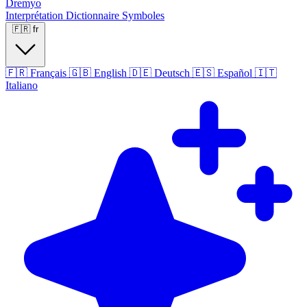
Dremyo
Interprétation
Dictionnaire
Symboles
🇫🇷
fr
🇫🇷
Français
🇬🇧
English
🇩🇪
Deutsch
🇪🇸
Español
🇮🇹
Italiano