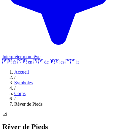
Interpréter mon rêve
🇫🇷
fr
🇬🇧
en
🇩🇪
de
🇪🇸
es
🇮🇹
it
Accueil
/
Symboles
/
Corps
/
Rêver de Pieds
🦶
Rêver de Pieds