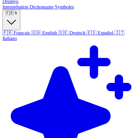
Dremyo
Interprétation
Dictionnaire
Symboles
🇫🇷
fr
🇫🇷
Français
🇬🇧
English
🇩🇪
Deutsch
🇪🇸
Español
🇮🇹
Italiano