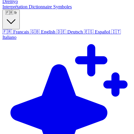
Dremyo
Interprétation
Dictionnaire
Symboles
🇫🇷
fr
🇫🇷
Français
🇬🇧
English
🇩🇪
Deutsch
🇪🇸
Español
🇮🇹
Italiano