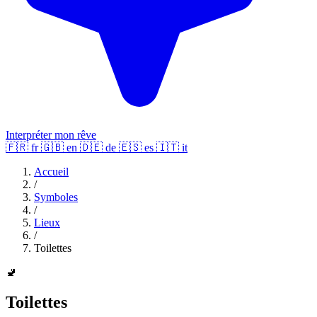
Interpréter mon rêve
🇫🇷
fr
🇬🇧
en
🇩🇪
de
🇪🇸
es
🇮🇹
it
Accueil
/
Symboles
/
Lieux
/
Toilettes
🚽
Toilettes