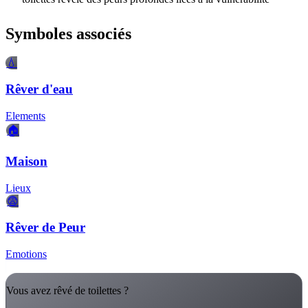
Symboles associés
💧
Rêver d'eau
Elements
🏠
Maison
Lieux
😨
Rêver de Peur
Emotions
Vous avez rêvé de toilettes ?