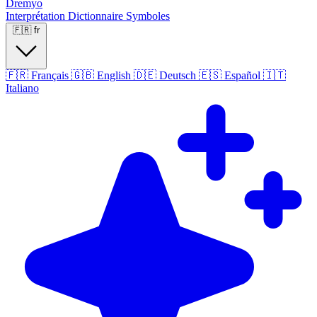
Dremyo
Interprétation
Dictionnaire
Symboles
🇫🇷
fr
🇫🇷
Français
🇬🇧
English
🇩🇪
Deutsch
🇪🇸
Español
🇮🇹
Italiano