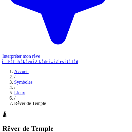
Interpréter mon rêve
🇫🇷
fr
🇬🇧
en
🇩🇪
de
🇪🇸
es
🇮🇹
it
Accueil
/
Symboles
/
Lieux
/
Rêver de Temple
🛕
Rêver de Temple