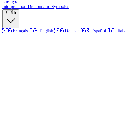
Dremyo
Interprétation
Dictionnaire
Symboles
🇫🇷
fr
🇫🇷
Français
🇬🇧
English
🇩🇪
Deutsch
🇪🇸
Español
🇮🇹
Italia