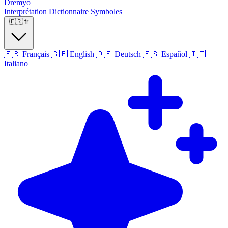
Dremyo
Interprétation
Dictionnaire
Symboles
🇫🇷
fr
🇫🇷
Français
🇬🇧
English
🇩🇪
Deutsch
🇪🇸
Español
🇮🇹
Italiano