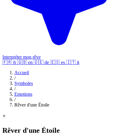
Interpréter mon rêve
🇫🇷
fr
🇬🇧
en
🇩🇪
de
🇪🇸
es
🇮🇹
it
Accueil
/
Symboles
/
Emotions
/
Rêver d'une Étoile
⭐
Rêver d'une Étoile