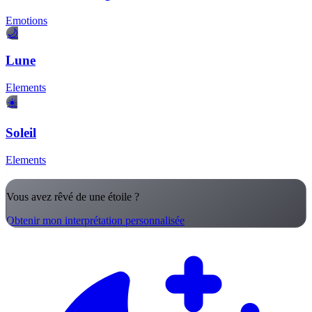
Emotions
🌙
Lune
Elements
☀️
Soleil
Elements
Vous avez rêvé de une étoile ?
Obtenir mon interprétation personnalisée