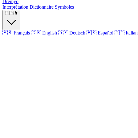
Dremyo
Interprétation
Dictionnaire
Symboles
🇫🇷
fr
🇫🇷
Français
🇬🇧
English
🇩🇪
Deutsch
🇪🇸
Español
🇮🇹
Italia