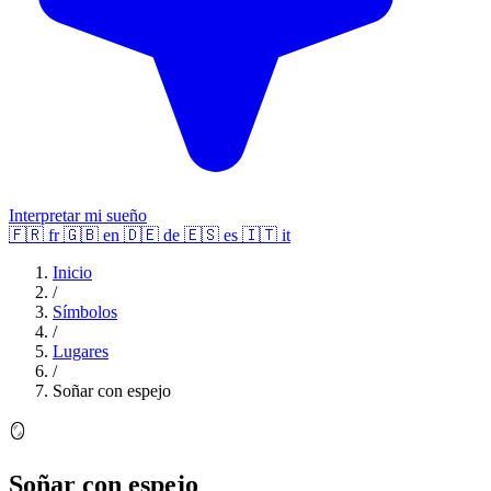
Interpretar mi sueño
🇫🇷
fr
🇬🇧
en
🇩🇪
de
🇪🇸
es
🇮🇹
it
Inicio
/
Símbolos
/
Lugares
/
Soñar con espejo
🪞
Soñar con espejo