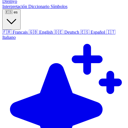
Dremyo
Interpretación
Diccionario
Símbolos
🇪🇸
es
🇫🇷
Français
🇬🇧
English
🇩🇪
Deutsch
🇪🇸
Español
🇮🇹
Italiano