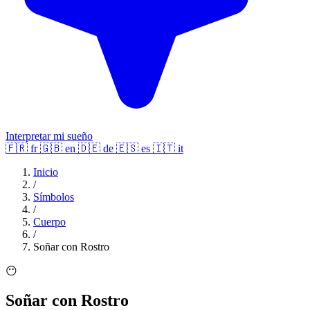
Interpretar mi sueño
🇫🇷
fr
🇬🇧
en
🇩🇪
de
🇪🇸
es
🇮🇹
it
Inicio
/
Símbolos
/
Cuerpo
/
Soñar con Rostro
😶
Soñar con Rostro