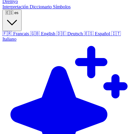
Dremyo
Interpretación
Diccionario
Símbolos
🇪🇸
es
🇫🇷
Français
🇬🇧
English
🇩🇪
Deutsch
🇪🇸
Español
🇮🇹
Italiano