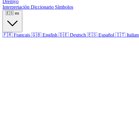
Dremyo
Interpretación
Diccionario
Símbolos
🇪🇸
es
🇫🇷
Français
🇬🇧
English
🇩🇪
Deutsch
🇪🇸
Español
🇮🇹
Italia