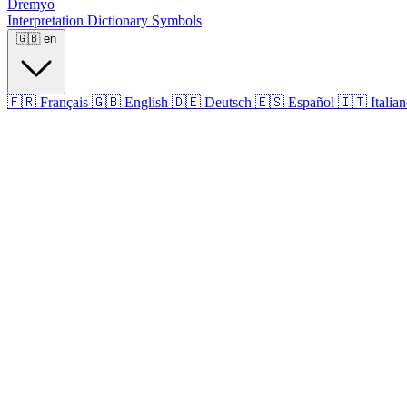
Dremyo
Interpretation
Dictionary
Symbols
🇬🇧
en
🇫🇷
Français
🇬🇧
English
🇩🇪
Deutsch
🇪🇸
Español
🇮🇹
Italia