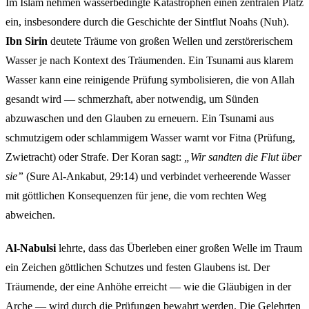
Im Islam nehmen wasserbedingte Katastrophen einen zentralen Platz
ein, insbesondere durch die Geschichte der Sintflut Noahs (Nuh).
Ibn Sirin
deutete Träume von großen Wellen und zerstörerischem
Wasser je nach Kontext des Träumenden. Ein Tsunami aus klarem
Wasser kann eine reinigende Prüfung symbolisieren, die von Allah
gesandt wird — schmerzhaft, aber notwendig, um Sünden
abzuwaschen und den Glauben zu erneuern. Ein Tsunami aus
schmutzigem oder schlammigem Wasser warnt vor Fitna (Prüfung,
Zwietracht) oder Strafe. Der Koran sagt:
„Wir sandten die Flut über
sie”
(Sure Al-Ankabut, 29:14) und verbindet verheerende Wasser
mit göttlichen Konsequenzen für jene, die vom rechten Weg
abweichen.
Al-Nabulsi
lehrte, dass das Überleben einer großen Welle im Traum
ein Zeichen göttlichen Schutzes und festen Glaubens ist. Der
Träumende, der eine Anhöhe erreicht — wie die Gläubigen in der
Arche — wird durch die Prüfungen bewahrt werden. Die Gelehrten