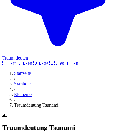
Traum deuten
🇫🇷
fr
🇬🇧
en
🇩🇪
de
🇪🇸
es
🇮🇹
it
Startseite
/
Symbole
/
Elemente
/
Traumdeutung Tsunami
🌊
Traumdeutung Tsunami