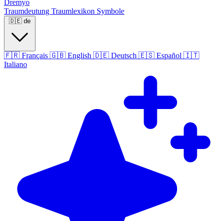
Dremyo
Traumdeutung
Traumlexikon
Symbole
🇩🇪
de
🇫🇷
Français
🇬🇧
English
🇩🇪
Deutsch
🇪🇸
Español
🇮🇹
Italiano