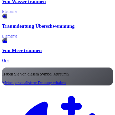
Von Wasser träumen
Elemente
🌊
Traumdeutung Überschwemmung
Elemente
🌊
Von Meer träumen
Orte
Haben Sie von diesem Symbol geträumt?
Meine personalisierte Deutung erhalten