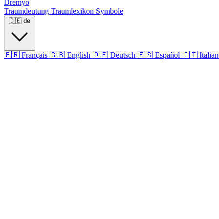
Dremyo
Traumdeutung
Traumlexikon
Symbole
🇩🇪
de
🇫🇷
Français
🇬🇧
English
🇩🇪
Deutsch
🇪🇸
Español
🇮🇹
Italia