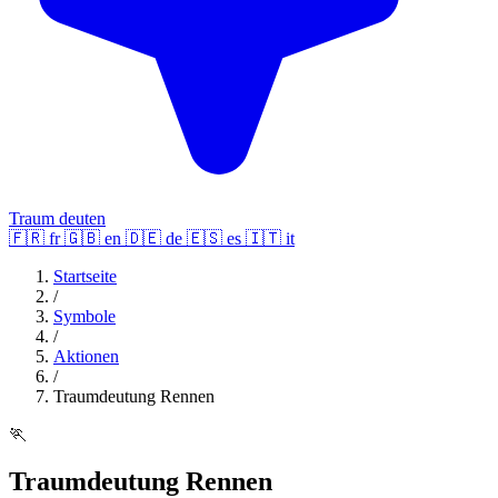
Traum deuten
🇫🇷
fr
🇬🇧
en
🇩🇪
de
🇪🇸
es
🇮🇹
it
Startseite
/
Symbole
/
Aktionen
/
Traumdeutung Rennen
🏃
Traumdeutung Rennen