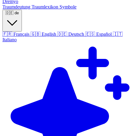
Dremyo
Traumdeutung
Traumlexikon
Symbole
🇩🇪
de
🇫🇷
Français
🇬🇧
English
🇩🇪
Deutsch
🇪🇸
Español
🇮🇹
Italiano